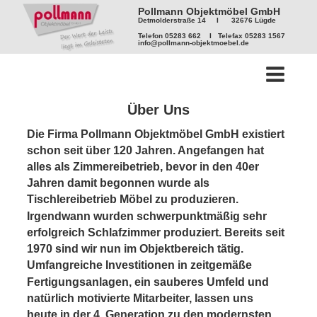
Pollmann Objektmöbel GmbH
Detmolderstraße 14     I      32676 Lügde
Telefon 05283 662    I   Telefax 05283 1567
info@pollmann-objektmoebel.de
Über Uns
Die Firma Pollmann Objektmöbel GmbH existiert 
schon seit über 120 Jahren. Angefangen hat 
alles als Zimmereibetrieb, bevor in den 40er 
Jahren damit begonnen wurde als 
Tischlereibetrieb Möbel zu produzieren. 
Irgendwann wurden schwerpunktmäßig sehr 
erfolgreich Schlafzimmer produziert. Bereits seit 
1970 sind wir nun im Objektbereich tätig. 
Umfangreiche Investitionen in zeitgemäße 
Fertigungsanlagen, ein sauberes Umfeld und 
natürlich motivierte Mitarbeiter, lassen uns 
heute in der 4. Generation zu den modernsten 